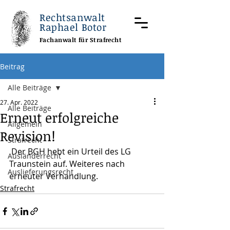
Rechtsanwalt
Raphael Botor
Fachanwalt für Strafrecht
Beitrag
Alle Beiträge
27. Apr. 2022
Alle Beiträge
Erneut erfolgreiche
Allgemein
Revision!
Strafrecht
 Der BGH hebt ein Urteil des LG 
Ausländerrecht
Traunstein auf. Weiteres nach 
Auslieferungsrecht
erneuter Verhandlung.
Strafrecht