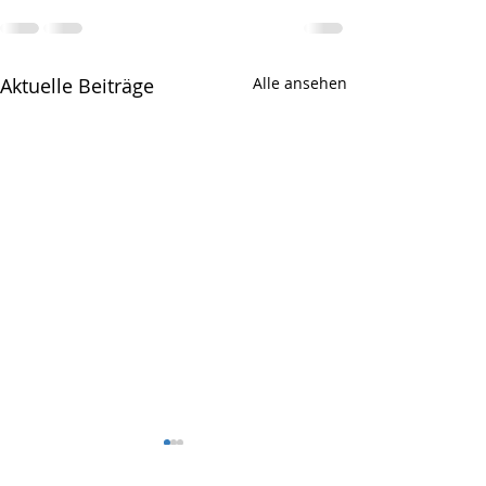
Aktuelle Beiträge
Alle ansehen
Strafvollzugsrecht: Neue
Handydurchsu
Rechte für Gefangene
durch die