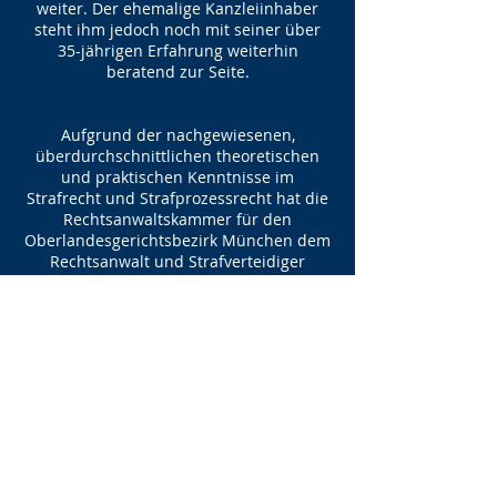
weiter. Der ehemalige Kanzleiinhaber
steht ihm jedoch noch mit seiner über
35-jährigen Erfahrung weiterhin
beratend zur Seite.
Aufgrund der nachgewiesenen,
überdurchschnittlichen theoretischen
und praktischen Kenntnisse im
Strafrecht und Strafprozessrecht hat die
Rechtsanwaltskammer für den
Oberlandesgerichtsbezirk München dem
Rechtsanwalt und Strafverteidiger
Raphael Botor die Erlaubnis zum Führen
der Bezeichnung „Fachanwalt für
Strafrecht“ erteilt.
​Ein weiterer Schwerpunkt liegt in der
Unterstützung von Ausländern und
Einwanderern in sämtlichen rechtlichen
Angelegenheiten - insbesondere
Vertretung vor Behörden oder Gerichten.
Auch die anwaltliche Vertretung von
Ausländern gegenüber Botschaften und
Konsulaten sowie bei Fragen von Einreise