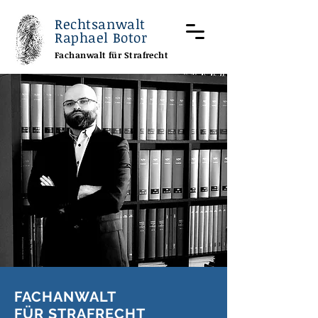
Rechtsanwalt
Raphael Botor
Fachanwalt für Strafrecht
FACHANWALT
FÜR STRAFRECHT