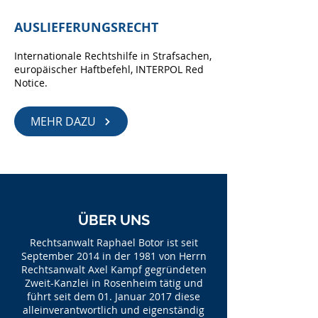
AUSLIEFERUNGSRECHT
Internationale Rechtshilfe in Strafsachen,
europäischer Haftbefehl, INTERPOL Red
Notice.
MEHR DAZU
ÜBER UNS
Rechtsanwalt Raphael Botor ist seit
September 2014 in der 1981 von Herrn
Rechtsanwalt Axel Kampf gegründeten
Zweit-Kanzlei in Rosenheim tätig und
führt seit dem 01. Januar 2017 diese
alleinverantwortlich und eigenständig